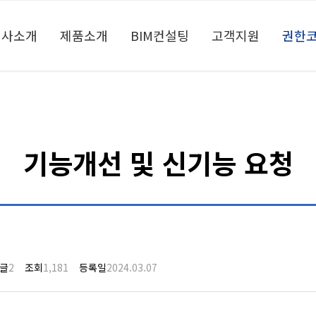
회사소개
제품소개
BIM컨설팅
고객지원
권한코
기능개선 및 신기능 요청
글
2
조회
1,181
등록일
2024.03.07